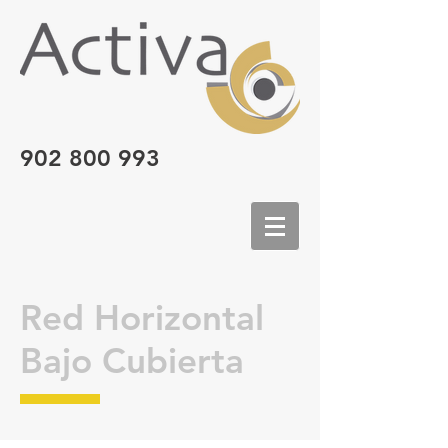
902 800 993
Red Horizontal
Bajo Cubierta