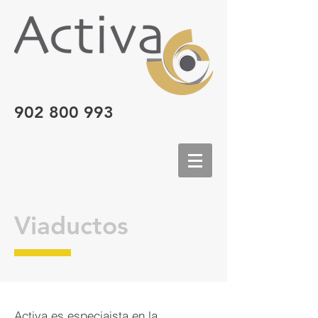
902 800 993
Viaductos
Activa es especiaista en la